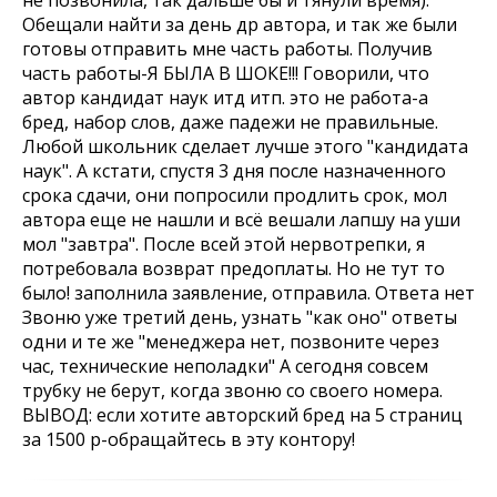
не позвонила, так дальше бы и тянули время).
Обещали найти за день др автора, и так же были
готовы отправить мне часть работы. Получив
часть работы-Я БЫЛА В ШОКЕ!!! Говорили, что
автор кандидат наук итд итп. это не работа-а
бред, набор слов, даже падежи не правильные.
Любой школьник сделает лучше этого "кандидата
наук". А кстати, спустя 3 дня после назначенного
срока сдачи, они попросили продлить срок, мол
автора еще не нашли и всё вешали лапшу на уши
мол "завтра". После всей этой нервотрепки, я
потребовала возврат предоплаты. Но не тут то
было! заполнила заявление, отправила. Ответа нет
Звоню уже третий день, узнать "как оно" ответы
одни и те же "менеджера нет, позвоните через
час, технические неполадки" А сегодня совсем
трубку не берут, когда звоню со своего номера.
ВЫВОД: если хотите авторский бред на 5 страниц
за 1500 р-обращайтесь в эту контору!