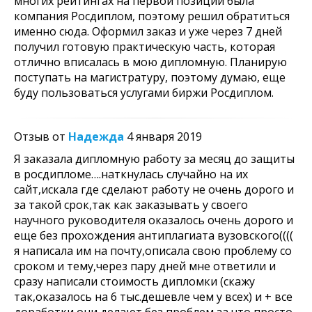
многих рейтингах на первой позиции была
компания Росдиплом, поэтому решил обратиться
именно сюда. Оформил заказ и уже через 7 дней
получил готовую практическую часть, которая
отлично вписалась в мою дипломную. Планирую
поступать на магистратуру, поэтому думаю, еще
буду пользоваться услугами биржи Росдиплом.
Отзыв от
Надежда
4 января 2019
Я заказала дипломную работу за месяц до защиты
в росдипломе….наткнулась случайно на их
сайт,искала где сделают работу не очень дорого и
за такой срок,так как заказывать у своего
научного руководителя оказалось очень дорого и
еще без прохождения антиплагиата вузовского((((
я написала им на почту,описала свою проблему со
сроком и тему,через пару дней мне ответили и
сразу написали стоимость дипломки (скажу
так,оказалось на 6 тыс.дешевле чем у всех) и + все