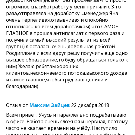
доработки они делают без проблем,за что просто
огромное спасибо) работу у меня приняли с 3-го
раза,отправляла на доработку….менеджер Яна
очень терпеливая,отзывчивая и спокойно
относилась ко всем доработачкам) что САМОЕ
ГЛАВНОЕ я прошла антиплагиат с первого раза и
получила самый высокий результат из всей
группы) я осталась очень довольная работой
Росдиплома и если вдруг решу получить еще одно
высшее образование,то буду обращаться только к
ним) Желаю ребятам хороших
клиентов,нескончаемого потока,высокого дохода
и самое главное,чтобы труд ваш ценили и
благодарили)
Отзыв от
Максим Зайцев
22 декабря 2018
Всем привет. Учусь и параллельно подрабатываю
в офисе. Работа очень сложная и нервная, поэтому
часто не хватает времени на учёбу. Наступило
время писать дипломный проект, а на работе был