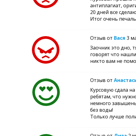
антиплагиат, ориги
20 дней все сделаю
Итог очень печаль
Отзыв от
Вася
3 м
Заочник это дно, 
говорят что нашли
никто вам не помо
Отзыв от
Анастас
Курсовую сдала на 
ребятам, что нужно
немного завышены,
без воды!
Только лучше поли
Отзыв от
Лиза
2 м