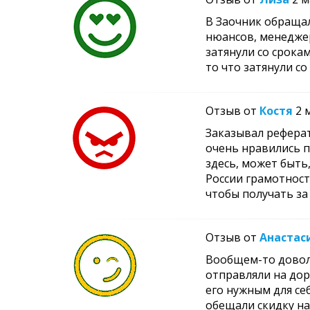
В Заочник обращал
нюансов, менеджер
затянули со срокам
то что затянули с
Отзыв от
Костя
2 
Заказывал реферат
очень нравились п
здесь, может быть,
России грамотность
чтобы получать за
Отзыв от
Анастас
Вообщем-то доволь
отправляли на дор
его нужным для себ
обещали скидку на