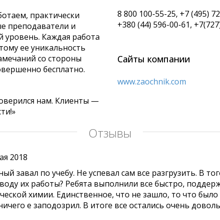
8 800 100-55-25, +7 (495) 72
ботаем, практически
+380 (44) 596-00-61, +7(72
ые преподаватели и
 уровень. Каждая работа
этому ее уникальность
замечаний со стороны
Сайты компании
овершенно бесплатно.
www.zaochnik.com
оверился нам. Клиенты —
ти!»
Отзывы
ая 2018
ый завал по учебу. Не успевал сам все разгрузить. В то
оводу их работы? Ребята выполнили все быстро, поддерж
еской химии. Единственное, что не зашло, то что было 
ничего е заподозрил. В итоге все остались очень довол