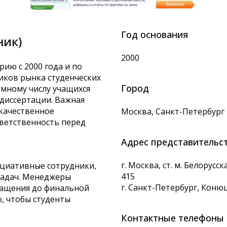
Год основания
ник)
2000
рию с 2000 года и по
иков рынка студенческих
Город
омному числу учащихся
диссертации. Важная
качественное
Москва, Санкт-Петербург
тветственность перед
Адрес представительс
г. Москва
,
ст. м. Белорусска
ициативные сотрудники,
415
задач. Менеджеры
г. Санкт-Петербург
,
Конюше
ращения до финальной
, чтобы студенты
Контактные телефоны