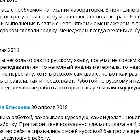
ась с проблемой написания лабораторки. В принципе р
 не сразу понял задачу и пришлось несколько раз обгов
и выполнения в связи с непонятками с менеджером. А так
о сроком сделали скидку, менеджеры всегда вежливые. 
мая 2018
ы несколько раз по русскому языку, получал не совсем
реподавателям: то неполный анализ материала, то недо
 не перестану, хотя в русском сам шарю, но вот как раз 
 страдала, так и продолжает. Работой по русскому я не
 недоделанные работы, которые следует и
самому ред
ия Елесеева
30 апреля 2018
на работой, заказывала курсовую, самой делать некогд
аботку. При такой цене нормально сделали, сдала на 4, 
я, но ребята справились с моей курсовой быстро и я вре
 следующую работу.