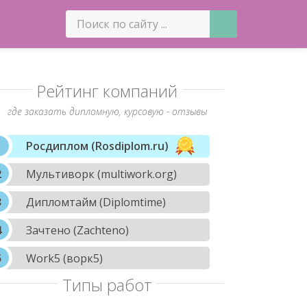
Рейтинг компаний
где заказать дипломную, курсовую - отзывы
Росдиплом (Rosdiplom.ru)
Мультиворк (multiwork.org)
Дипломтайм (Diplomtime)
Зачтено (Zachteno)
Work5 (ворк5)
Типы работ