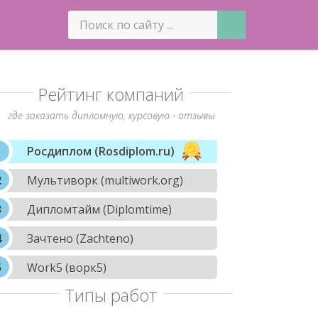
Рейтинг компаний
где заказать дипломную, курсовую - отзывы
Росдиплом (Rosdiplom.ru)
Мультиворк (multiwork.org)
Дипломтайм (Diplomtime)
Зачтено (Zachteno)
Work5 (ворк5)
Типы работ