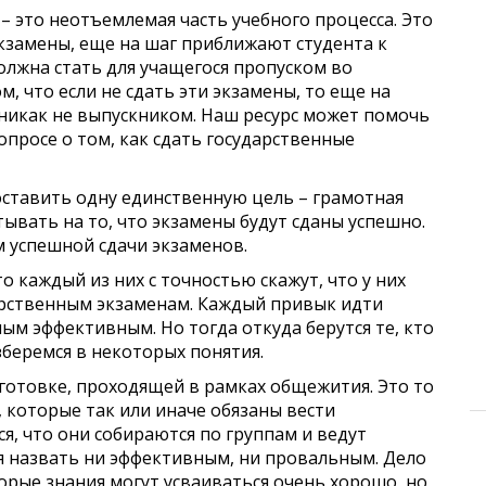
– это неотъемлемая часть учебного процесса. Это
кзамены, еще на шаг приближают студента к
лжна стать для учащегося пропуском во
м, что если не сдать эти экзамены, то еще на
 никак не выпускником. Наш ресурс может помочь
опросе о том, как сдать государственные
оставить одну единственную цель – грамотная
тывать на то, что экзамены будут сданы успешно.
 успешной сдачи экзаменов.
о каждый из них с точностью скажут, что у них
дарственным экзаменам. Каждый привык идти
ым эффективным. Но тогда откуда берутся те, кто
зберемся в некоторых понятия.
дготовке, проходящей в рамках общежития. Это то
, которые так или иначе обязаны вести
ся, что они собираются по группам и ведут
я назвать ни эффективным, ни провальным. Дело
орые знания могут усваиваться очень хорошо, но