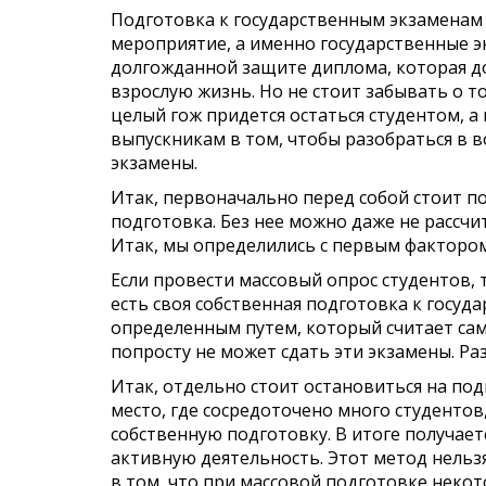
Подготовка к государственным экзаменам 
мероприятие, а именно государственные э
долгожданной защите диплома, которая до
взрослую жизнь. Но не стоит забывать о то
целый гож придется остаться студентом, а
выпускникам в том, чтобы разобраться в в
экзамены.
Итак, первоначально перед собой стоит п
подготовка. Без нее можно даже не рассчи
Итак, мы определились с первым фактором
Если провести массовый опрос студентов, т
есть своя собственная подготовка к госу
определенным путем, который считает сам
попросту не может сдать эти экзамены. Ра
Итак, отдельно стоит остановиться на по
место, где сосредоточено много студентов
собственную подготовку. В итоге получает
активную деятельность. Этот метод нельз
в том, что при массовой подготовке некот