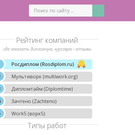
Рейтинг компаний
где заказать дипломную, курсовую - отзывы
Росдиплом (Rosdiplom.ru)
Мультиворк (multiwork.org)
Дипломтайм (Diplomtime)
Зачтено (Zachteno)
Work5 (ворк5)
Типы работ