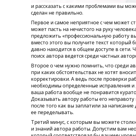
и рассказать с какими проблемами вы може
сделан не правильно.
Первое и самое неприятное с чем может с
может пасть на нечистого на руку человек
предложить «профессиональную работу выс
вместо этого вы получите текст который б
давно находится в общем доступе в сети. 
поиск автора ведется среди частных авторо
Второе о чем нужно помнить, что среди ав
при каких обстоятельствах не хотят вноси
корректировки. А ведь после проверки ра
необходимы определенные исправления и д
ваша работа вообще не понравится курато
Доказывать автору работы его неправоту 
после того как вы заплатили за написание
ее переделывать.
Третий минус, с которым вы можете столк
и знаний автора работы. Допустим вам н
который соответствовал бы вашему уровню