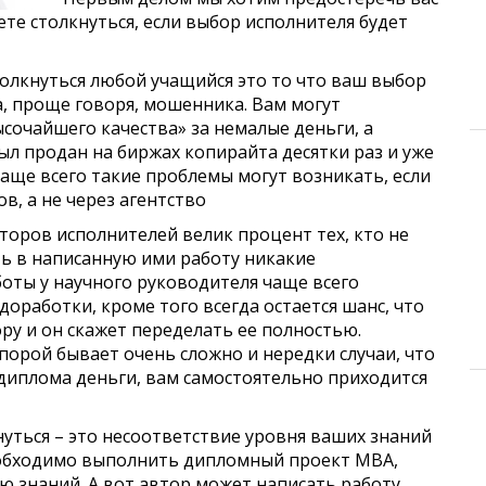
те столкнуться, если выбор исполнителя будет
толкнуться любой учащийся это то что ваш выбор
а, проще говоря, мошенника. Вам могут
очайшего качества» за немалые деньги, а
ыл продан на биржах копирайта десятки раз и уже
Чаще всего такие проблемы могут возникать, если
в, а не через агентство
торов исполнителей велик процент тех, кто не
ть в написанную ими работу никакие
боты у научного руководителя чаще всего
оработки, кроме того всегда остается шанс, что
ру и он скажет переделать ее полностью.
порой бывает очень сложно и нередки случаи, что
 диплома деньги, вам самостоятельно приходится
нуться – это несоответствие уровня ваших знаний
еобходимо выполнить дипломный проект МВА,
 знаний. А вот автор может написать работу