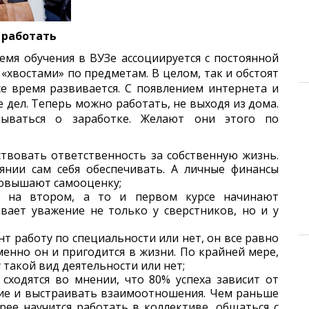
 работать
емя обучения в ВУЗе ассоциируется с постоянной
«хвостами» по предметам. В целом, так и обстоят
се время развивается. С появлением интернета и
 дел. Теперь можно работать, не выходя из дома.
мываться о заработке. Желают они этого по
ствовать ответственность за собственную жизнь.
оянии сам себя обеспечивать. А личные финансы
повышают самооценку;
е на втором, а то и первом курсе начинают
вает уважение не только у сверстников, но и у
нт работу по специальности или нет, он все равно
енно он и пригодится в жизни. По крайней мере,
 такой вид деятельности или нет;
сходятся во мнении, что 80% успеха зависит от
ие и выстраивать взаимоотношения. Чем раньше
трее научится работать в коллективе, общаться с