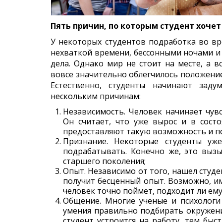
Пять причин, по которым студент хочет
У некоторых студентов подработка во вр
нехваткой времени, бессонными ночами и 
дела. Однако мир не стоит на месте, а в
вовсе значительно облегчилось положение
Естественно, студенты начинают заду
нескольким причинам:
Независимость. Человек начинает чув
Он считает, что уже вырос и в сост
предоставляют такую возможность и 
Признание. Некоторые студенты уж
подрабатывать. Конечно же, это вызы
старшего поколения;
Опыт. Независимо от того, нашел студе
получит бесценный опыт. Возможно, им
человек точно поймет, подходит ли ему
Общение. Многие ученые и психологи 
умения правильно подбирать окружен
студент устроится на работу, тем быс