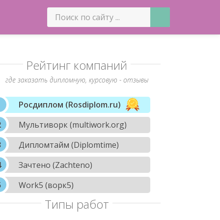
Рейтинг компаний
где заказать дипломную, курсовую - отзывы
Росдиплом (Rosdiplom.ru)
Мультиворк (multiwork.org)
Дипломтайм (Diplomtime)
Зачтено (Zachteno)
Work5 (ворк5)
Типы работ