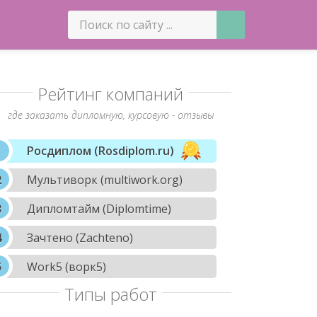
Рейтинг компаний
где заказать дипломную, курсовую - отзывы
Росдиплом (Rosdiplom.ru)
Мультиворк (multiwork.org)
Дипломтайм (Diplomtime)
Зачтено (Zachteno)
Work5 (ворк5)
Типы работ