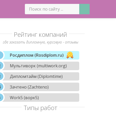
Рейтинг компаний
где заказать дипломную, курсовую - отзывы
Росдиплом (Rosdiplom.ru)
Мультиворк (multiwork.org)
Дипломтайм (Diplomtime)
Зачтено (Zachteno)
Work5 (ворк5)
Типы работ