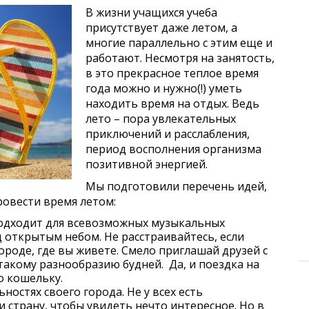
В жизни учащихся учеба
присутствует даже летом, а
многие параллельно с этим еще и
работают. Несмотря на занятость,
в это прекрасное теплое время
года можно и нужно(!) уметь
находить время на отдых. Ведь
лето – пора увлекательных
приключений и расслабления,
период восполнения организма
позитивной энергией.
Мы подготовили перечень идей,
овести время летом:
одходит для всевозможных музыкальных
 открытым небом. Не расстраивайтесь, если
роде, где вы живете. Смело приглашай друзей с
 такому разнообразию будней. Да, и поездка на
о кошельку.
остях своего города. Не у всех есть
 страну, чтобы увидеть нечто интересное. Но в