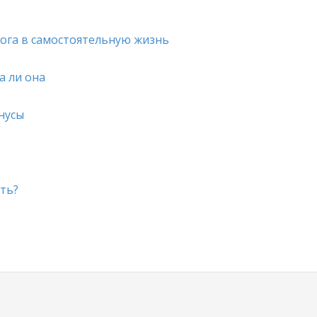
ога в самостоятельную жизнь
а ли она
нусы
ать?