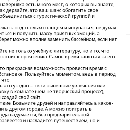
 наверняка есть много мест, о которых вы знаете,
Так дерзайте, это ваш шанс обогатить свое
объединиться с туристической группой и
ежать под теплым солнцем и искупаться, не думая
иться и получить массу приятных эмоций, а
берег можно вполне заменить бассейном, если нет
те не только учебную литературу, но и то, что
сок книг к прочтению. Самое время заняться за его
Это прекрасная возможность провести время с
бстановке. Пользуйтесь моментом, ведь в период
 что.
ь что угодно – твои нынешние увлечения или
вку в комнате (чем не творческий процесс?),
создай свой сайт.
вие. Возьмите друзей и направляйтесь в какое-
и в другом городе. А можно поиграть в
куда вздумается, без предварительной
азвеется и насладится путешествием, но и