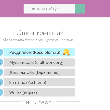
Рейтинг компаний
где заказать дипломную, курсовую - отзывы
Росдиплом (Rosdiplom.ru)
Мультиворк (multiwork.org)
Дипломтайм (Diplomtime)
Зачтено (Zachteno)
Work5 (ворк5)
Типы работ