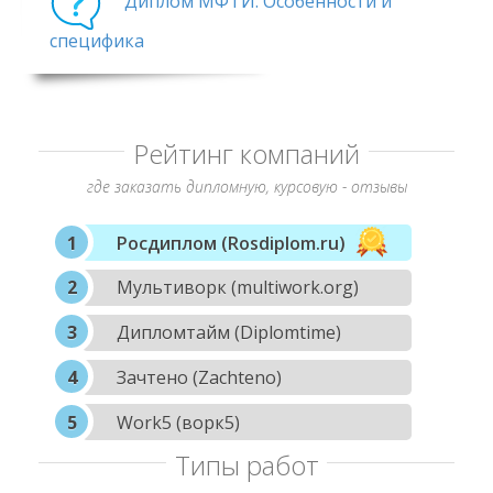
Диплом МФТИ. Особенности и
специфика
Рейтинг компаний
где заказать дипломную, курсовую - отзывы
Росдиплом (Rosdiplom.ru)
Мультиворк (multiwork.org)
Дипломтайм (Diplomtime)
Зачтено (Zachteno)
Work5 (ворк5)
Типы работ