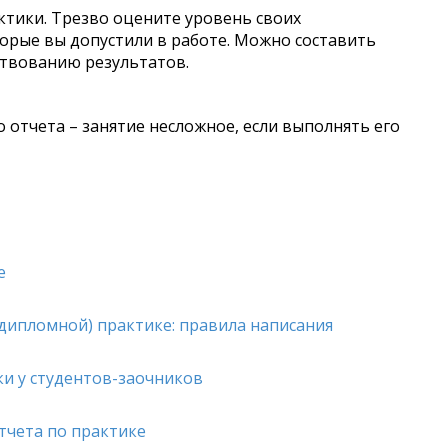
тики. Трезво оцените уровень своих
торые вы допустили в работе. Можно составить
твованию результатов.
 отчета – занятие несложное, если выполнять его
е
ддипломной) практике: правила написания
и у студентов-заочников
тчета по практике