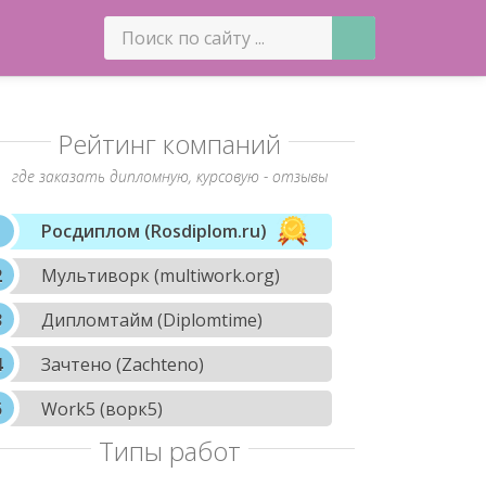
Рейтинг компаний
где заказать дипломную, курсовую - отзывы
Росдиплом (Rosdiplom.ru)
Мультиворк (multiwork.org)
Дипломтайм (Diplomtime)
Зачтено (Zachteno)
Work5 (ворк5)
Типы работ