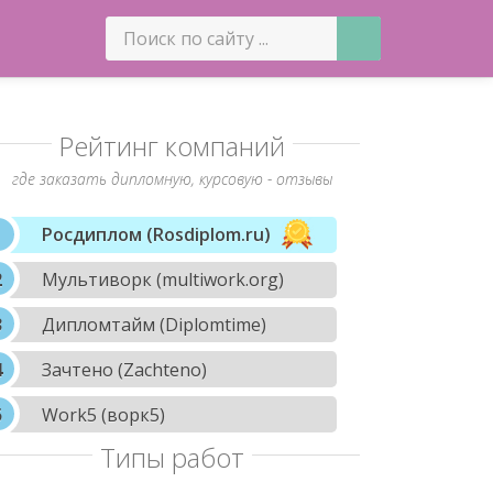
Рейтинг компаний
где заказать дипломную, курсовую - отзывы
Росдиплом (Rosdiplom.ru)
Мультиворк (multiwork.org)
Дипломтайм (Diplomtime)
Зачтено (Zachteno)
Work5 (ворк5)
Типы работ